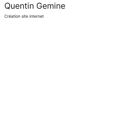
Quentin Gemine
Création site internet
SERVICES
Nelty, en constante évolution participe à
votre croissance.